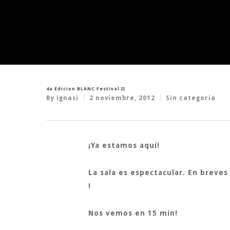
4a Edicion BLANC Festival II
By
ignasi
2 noviembre, 2012
Sin categoría
¡Ya estamos aquí!
La sala es espectacular. En brev
!
Nos vemos en 15 min!