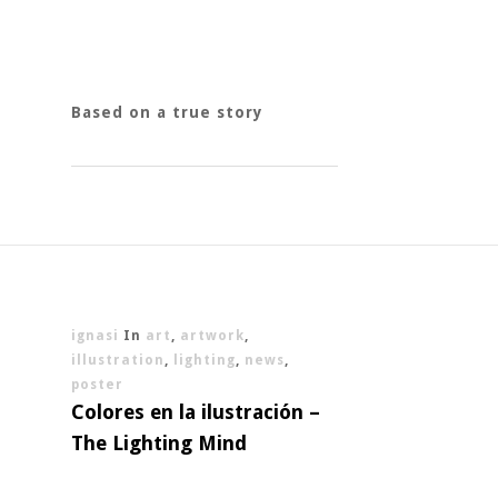
Based on a true story
ignasi
In
art
,
artwork
,
illustration
,
lighting
,
news
,
poster
Colores en la ilustración –
The Lighting Mind