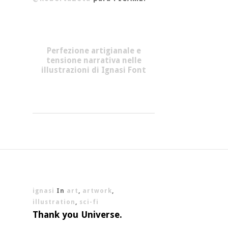
Perfezione artigianale e
tensione narrativa nelle
illustrazioni di Ignasi Font
ignasi
In
art
,
artwork
,
illustration
,
sci-fi
Thank you Universe.