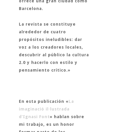
ofrece una gran ciudad como
Barcelona.
La revista se constituye
alrededor de cuatro
propósitos ineludibles: dar
voz a los
creadores locales
,
descubrir al público la
cultura
2.0
y hacerlo con
estilo y
pensamiento crítico.
»
En esta publicación «
La
imaginació il·lustrada
d’Ignasi Font
» hablan sobre
mi trabajo, es un honor