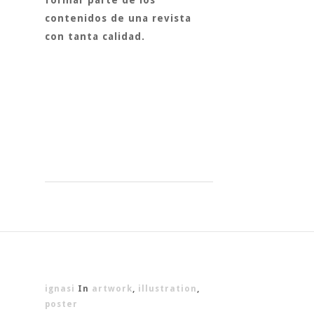
formar parte de los
contenidos de una revista
con tanta calidad.
ignasi
In
artwork
,
illustration
,
poster