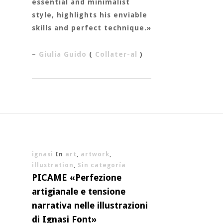
essential and minimalist
style, highlights his enviable
skills and perfect technique.»
–
Giulia Guido
(
Collater-al
)
ignasi
In
art
,
artwork
,
illustration
,
Sin categoría
PICAME «Perfezione
artigianale e tensione
narrativa nelle illustrazioni
di Ignasi Font»