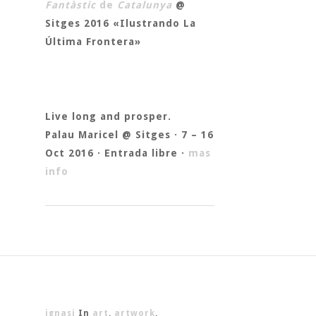
Fantàstic
de
Catalunya
@
Sitges 2016 «Ilustrando La
Última Frontera»
Live long and prosper.
Palau Maricel @ Sitges · 7 – 16
Oct 2016 · Entrada libre ·
mas
info
ignasi
In
art
,
artwork
,