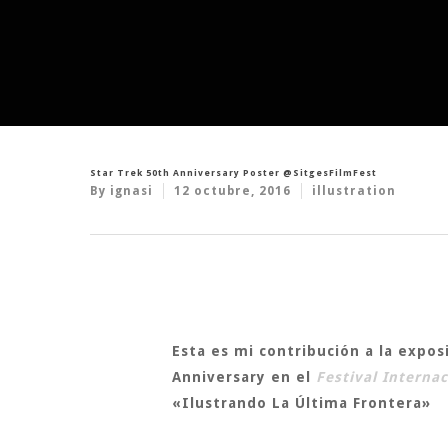
Star Trek 50th Anniversary Poster @SitgesFilmFest
By
ignasi
12 octubre, 2016
illustration
Esta es mi contribución a la expo
Anniversary
en el
Festival Interna
«Ilustrando La Última Frontera»