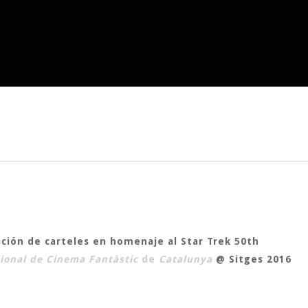
sición de carteles en homenaje al
Star Trek 50th
cional de Cinema Fantàstic
de
Catalunya
@ Sitges 2016